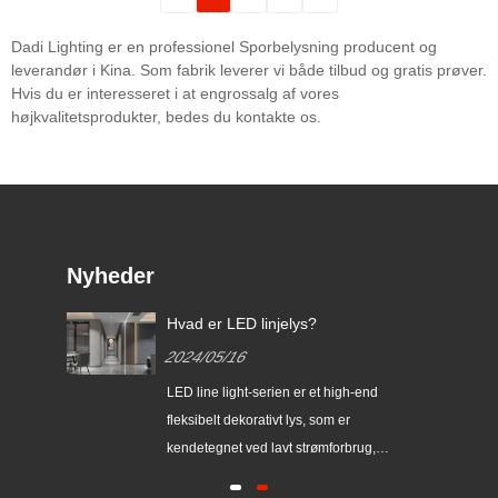
Dadi Lighting er en professionel Sporbelysning producent og
leverandør i Kina. Som fabrik leverer vi både tilbud og gratis prøver.
Hvis du er interesseret i at engrossalg af vores
højkvalitetsprodukter, bedes du kontakte os.
Nyheder
s og
Hvad er LED linjelys?
2024/05/16
​LED line light-serien er et high-end
fleksibelt dekorativt lys, som er
gtig
kendetegnet ved lavt strømforbrug,
lang levetid, høj lysstyrke, let at bøje,