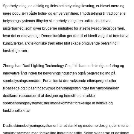
Sporbelysning, en alsidig og fleksibel belysningsløsning, er blevet mere og
mere populær i både bolig- og erhvervsmiljøer. I modsætning til traditionelle
belysningssystemer tilbyder skinnebelysning den unikke fordel ved
justerbarhed, som giver brugerne mulighed for at rette lyset præcist derhen,
hvor det er nødvendigt. Denne funktion gør den til et ideelt valg til at fremhæve
kunstværker, arkitektoniske træk eller blot skabe omgivende belysning i
forskellige rum.
Zhongshan Dadi Lighting Technology Co., Ltd. har med sin rige erfaring og
innovative ånd inden for belysningsindustrien også begivet sig ind på
sporbelysningsområdet. For at forstå den voksende efterspørgsel efter
tilpassede og tilpasningsdygtige belysningsløsninger har virksomheden
dedikeret ressourcer til at designe og fremstille en række
sporbelysningssystemer, der imødekommer forskellige æstetiske og
funktionelle krav.
Dadis skinnebelysningssystemer har et slankt og moderne design, der smelter
sømløst sammen med forskellige indretningsstile. Selve skinnerne er designet