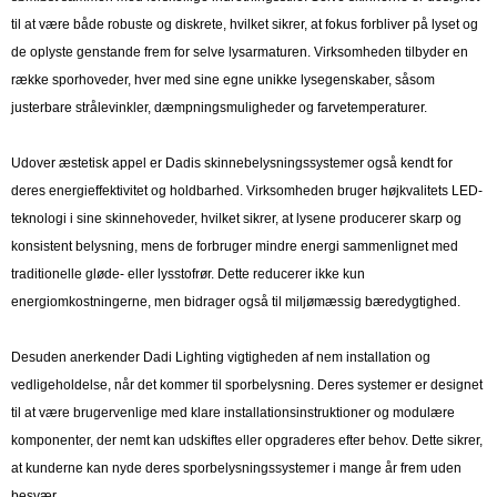
til at være både robuste og diskrete, hvilket sikrer, at fokus forbliver på lyset og
de oplyste genstande frem for selve lysarmaturen. Virksomheden tilbyder en
række sporhoveder, hver med sine egne unikke lysegenskaber, såsom
justerbare strålevinkler, dæmpningsmuligheder og farvetemperaturer.
Udover æstetisk appel er Dadis skinnebelysningssystemer også kendt for
deres energieffektivitet og holdbarhed. Virksomheden bruger højkvalitets LED-
teknologi i sine skinnehoveder, hvilket sikrer, at lysene producerer skarp og
konsistent belysning, mens de forbruger mindre energi sammenlignet med
traditionelle gløde- eller lysstofrør. Dette reducerer ikke kun
energiomkostningerne, men bidrager også til miljømæssig bæredygtighed.
Desuden anerkender Dadi Lighting vigtigheden af ​​nem installation og
vedligeholdelse, når det kommer til sporbelysning. Deres systemer er designet
til at være brugervenlige med klare installationsinstruktioner og modulære
komponenter, der nemt kan udskiftes eller opgraderes efter behov. Dette sikrer,
at kunderne kan nyde deres sporbelysningssystemer i mange år frem uden
besvær.