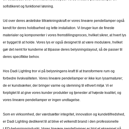
sofistikeret og funktionel løsning.
Ud over deres æstetiske tiltrækningskraft er vores lineære pendellamper også
kendt for deres holdbarhed og lette installation. Vi bruger kun de fineste
materialer og komponenter i vores fremstillingsproces, hvilket sikrer, at hvert lys
er bygget til at holde. Vores lys er også designet til at være modulære, hvilket
gør det nemt for kunderne at tilpasse deres belysningslayout, så de passer til
deres specifikke behov.
Hos Dadi Lighting tror vi på belysningens kraft til at transformere rum og
forbedre livskvaliteten. Vores lineære pendellamper er ikke kun lysarmaturer;
de er kunstværker, der bringer varme og stemning til ethvert miljø. Vi er
forpligtet til at give vores kunder produkter og tjenester af højeste kvalitet, og
vores lineære pendellamper er ingen undtagelse.
Som en virksomhed, der værdsætter integritet, innovation og kundetilfredshed,
er Dadi Lighting dedikeret til at blive et velkendt brand i den professionelle
LED-belysningsindustri. Vores lineære pendellamper er blot et eksempel på