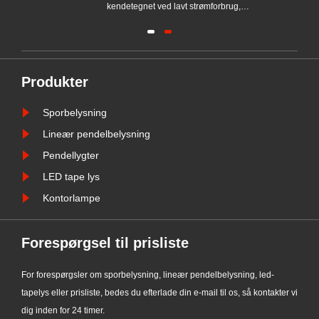
gtig
kendetegnet ved lavt strømforbrug,
lang levetid, høj lysstyrke, let at bøje,
vedligeholdelsesfrit og så videre.
Produkter
Sporbelysning
Lineær pendelbelysning
Pendellygter
LED tape lys
Kontorlampe
Forespørgsel til prisliste
For forespørgsler om sporbelysning, lineær pendelbelysning, led-
tapelys eller prisliste, bedes du efterlade din e-mail til os, så kontakter vi
dig inden for 24 timer.