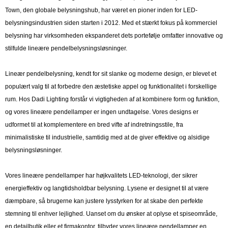
Town, den globale belysningshub, har været en pioner inden for LED-
belysningsindustrien siden starten i 2012. Med et stærkt fokus på kommerciel
belysning har virksomheden ekspanderet dets portefølje omfatter innovative og
stilfulde lineære pendelbelysningsløsninger.
Lineær pendelbelysning, kendt for sit slanke og moderne design, er blevet et
populært valg til at forbedre den æstetiske appel og funktionalitet i forskellige
rum. Hos Dadi Lighting forstår vi vigtigheden af ​​at kombinere form og funktion,
og vores lineære pendellamper er ingen undtagelse. Vores designs er
udformet til at komplementere en bred vifte af indretningsstile, fra
minimalistiske til industrielle, samtidig med at de giver effektive og alsidige
belysningsløsninger.
Vores lineære pendellamper har højkvalitets LED-teknologi, der sikrer
energieffektiv og langtidsholdbar belysning. Lysene er designet til at være
dæmpbare, så brugerne kan justere lysstyrken for at skabe den perfekte
stemning til enhver lejlighed. Uanset om du ønsker at oplyse et spiseområde,
en detailbutik eller et firmakontor, tilbyder vores lineære pendellamper en