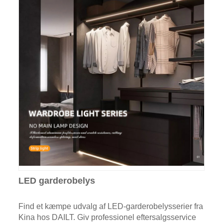
LED garderobelys
Find et kæmpe udvalg af LED-garderobelysserier fra
Kina hos DAILT. Giv professionel eftersalgsservice