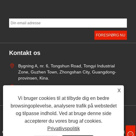
Kontakt os
Bygning A, nr. 6, Tongshun Road, Tongyi Industrial
Zone, Guzhen Town, Zhongshan City, Guangdong-
provinsen, Kina.
+86-15219932883
X
sophia@lightdailt.com
Vi bruger cookies til at tilbyde dig en bedre
browsingoplevelse, analysere trafik på webstedet
og tilpasse indhold. Ved at bruge denne side
Links
Sitemap
RSS
XML
Privatlivspolitik
accepterer du vores brug af cookies.
Privatlivspolitik
Copyright © 2024 Zhongshan Dadi Lighting Technology Co., Ltd. Alle