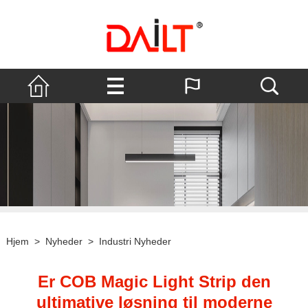
Hjem
>
Nyheder
>
Industri Nyheder
Er COB Magic Light Strip den
ultimative løsning til moderne