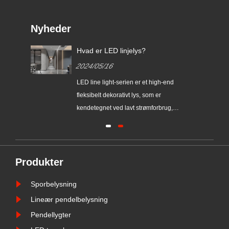
Nyheder
s og
Hvad er LED linjelys?
2024/05/16
​LED line light-serien er et high-end
fleksibelt dekorativt lys, som er
gtig
kendetegnet ved lavt strømforbrug,
lang levetid, høj lysstyrke, let at bøje,
vedligeholdelsesfrit og så videre.
Produkter
Sporbelysning
Lineær pendelbelysning
Pendellygter