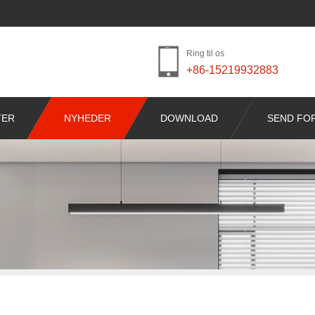
Ring til os
+86-15219932883
TER
NYHEDER
DOWNLOAD
SEND FO