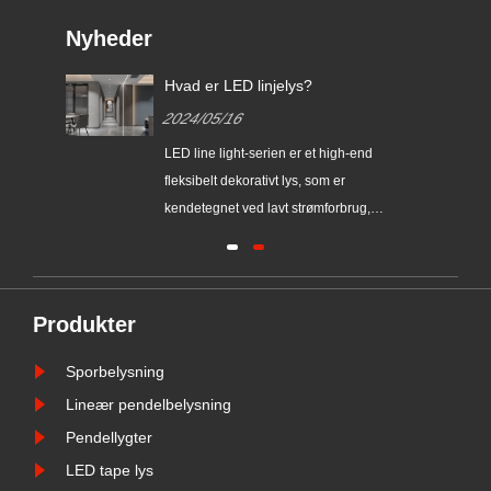
Nyheder
s og
Hvad er LED linjelys?
2024/05/16
​LED line light-serien er et high-end
fleksibelt dekorativt lys, som er
gtig
kendetegnet ved lavt strømforbrug,
lang levetid, høj lysstyrke, let at bøje,
vedligeholdelsesfrit og så videre.
Produkter
Sporbelysning
Lineær pendelbelysning
Pendellygter
LED tape lys