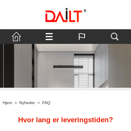
Hjem
>
Nyheder
>
FAQ
Hvor lang er leveringstiden?